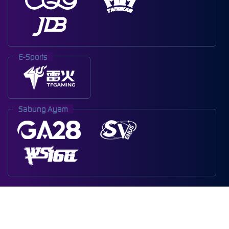
E-Sports
Sabung Ayam