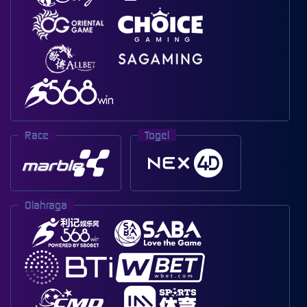
Race
Togel
Olahraga