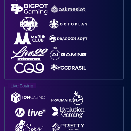
Live Casino