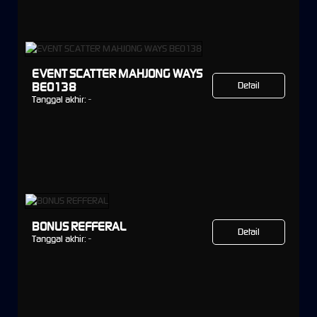
EVENT SCATTER MAHJONG WAYS
BEO138
Detail
Tanggal akhir:
-
BONUS REFFERAL
Detail
Tanggal akhir:
-