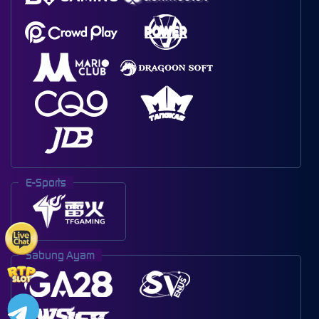
E-Sports
Sabung Ayam