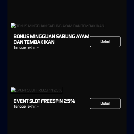
BONUS MINGGUAN SABUNG AYAM
DAN TEMBAK IKAN
Detail
Tanggal akhir:
-
EVENT SLOT FREESPIN 25%
Detail
Tanggal akhir:
-