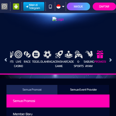
Main di
MASUK
DAFTAR
Telegram
OT
SLOTS
LIVE
RACE
TOGEL
OLAHRAGA
CRASH
ARCADE
E-
SABUNG
PROMOSI
MES
CASINO
GAME
SPORTS
AYAM
Semua Promosi
Semua Event Provider
Semua Promosi
Member Baru