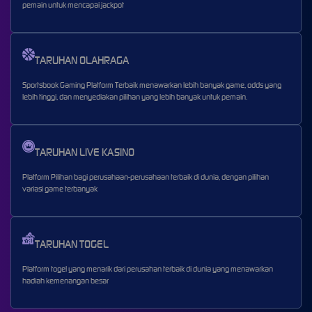
pemain untuk mencapai jackpot
TARUHAN OLAHRAGA
Sportsbook Gaming Platform Terbaik menawarkan lebih banyak game, odds yang
lebih tinggi, dan menyediakan pilihan yang lebih banyak untuk pemain.
TARUHAN LIVE KASINO
Platform Pilihan bagi perusahaan-perusahaan terbaik di dunia, dengan pilihan
variasi game terbanyak
TARUHAN TOGEL
Platform togel yang menarik dari perusahan terbaik di dunia yang menawarkan
hadiah kemenangan besar