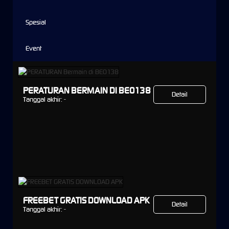
Spesial
Event
PERATURAN BERMAIN DI BEO138
Detail
Tanggal akhir:
-
FREEBET GRATIS DOWNLOAD APK
Detail
Tanggal akhir:
-