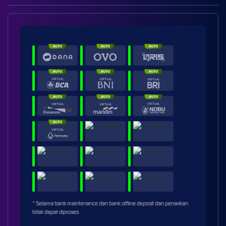
* Selama bank maintenance dan bank offline deposit dan penarikan
tidak dapat diproses