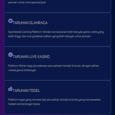
pemain untuk mencapai jackpot
TARUHAN OLAHRAGA
Sportsbook Gaming Platform Terbaik menawarkan lebih banyak game, odds yang
lebih tinggi, dan menyediakan pilihan yang lebih banyak untuk pemain.
TARUHAN LIVE KASINO
Platform Pilihan bagi perusahaan-perusahaan terbaik di dunia, dengan pilihan
variasi game terbanyak
TARUHAN TOGEL
Platform togel yang menarik dari perusahan terbaik di dunia yang menawarkan
hadiah kemenangan besar