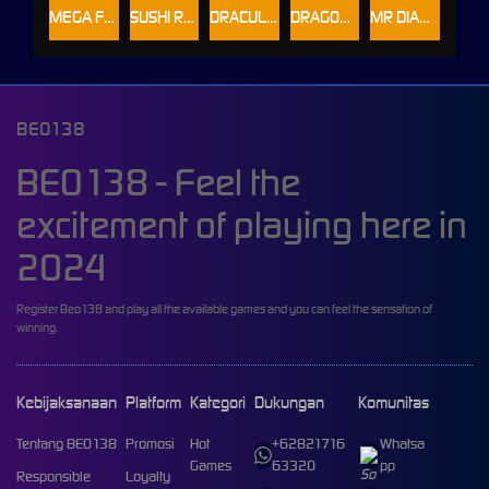
MEGA FORTUNE OX
SUSHI RUSH
DRACULA’S CASTLE BANQUET
DRAGON FORTUNE
MR DIAMOND DELUXE
BEO138
BEO138 - Feel the
excitement of playing here in
2024
Register Beo138 and play all the available games and you can feel the sensation of
winning.
Kebijaksanaan
Platform
Kategori
Dukungan
Komunitas
Tentang BEO138
Promosi
Hot
+62821716
Whatsa
Games
63320
pp
Responsible
Loyalty