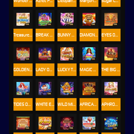
Wonder Ace
Aztec Fortune
Cleopatra's Fortune Ways
Mahjong Dragon Ways
Sugar Candy Bonanza
Treasures of Olympus 1000
BREAK THE BANK
BUNNY VIP NIGHT
DIAMOND KING
EYES OF RA
GOLDEN FORTUNE HORSE
LADY OF RA
LUCKY TIGER
MAGIC PEARLS
THE BIG THE FAT THE UGLY
TIDES OF FORTUNE
WHITE ELEPHANT
WILD MINER
AFRICAN BUFFALO 5000
APHRODITE’S BLESSING