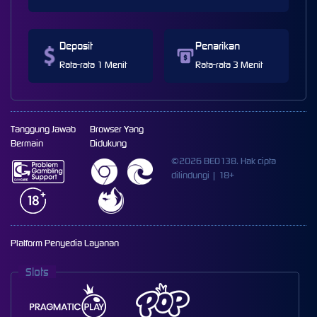
Deposit
Penarikan
Rata-rata 1 Menit
Rata-rata 3 Menit
Tanggung Jawab
Browser Yang
Bermain
Didukung
©2026 BEO138. Hak cipta
dilindungi | 18+
Platform Penyedia Layanan
Slots