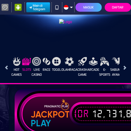
Main di
MASUK
DAFTAR
Telegram
HOT
SLOTS
LIVE
RACE
TOGEL
OLAHRAGA
CRASH
ARCADE
E-
SABUNG
PROM
GAMES
CASINO
GAME
SPORTS
AYAM
IDR
12,731,
JACKPOT
PLAY