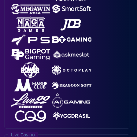
Live Casino