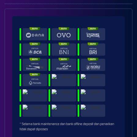
* Selama bank maintenance dan bank offline deposit dan penarikan
tidak dapat diproses